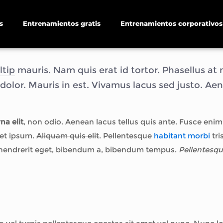
s
Entrenamientos gratis
Entrenamientos corporativos
ltip
mauris. Nam quis erat id tortor. Phasellus at 
 dolor. Mauris in est. Vivamus lacus sed justo. A
na elit
, non odio. Aenean lacus tellus quis ante. Fusce enim
 et ipsum.
Aliquam quis elit
. Pellentesque
habitant morbi
tri
m hendrerit eget, bibendum a, bibendum tempus.
Pellentesq