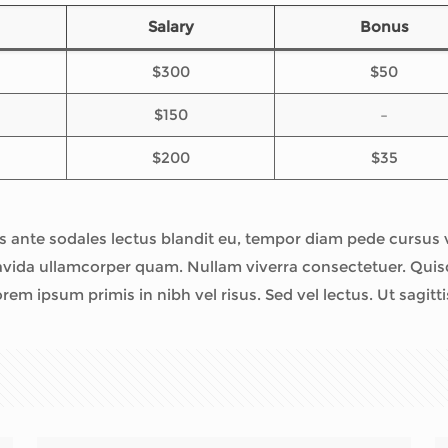
Salary
Bonus
$300
$50
$150
–
$200
$35
us ante sodales lectus blandit eu, tempor diam pede cursus vi
avida ullamcorper quam. Nullam viverra consectetuer. Quisqu
m ipsum primis in nibh vel risus. Sed vel lectus. Ut sagitt