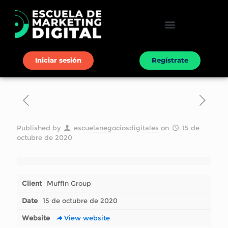
Iniciar sesión
Regístrate
Published by
escuelanegociosdigitales
on
15 de
octubre de 2020
[rev_slider betheme-portfolio]
Client
Muffin Group
Date
15 de octubre de 2020
Website
View website